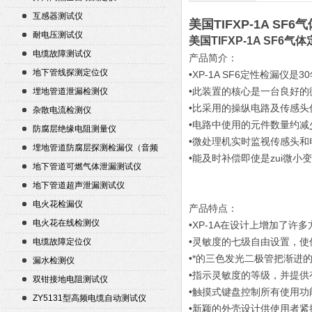
互感器测试仪
美国TIFXP-1A S
耐电压测试仪
美国TIFXP-1A SF6
电缆故障测试仪
产品简介：
地下管线探测定位仪
•XP-1A SF6定性检漏仪
•此装置的核心是一台良好
埋地管道泄漏检测仪
•比采用的操纵电路及传感头信号
杂散电流检测仪
•电路中使用的元件数量约减
防腐层绝缘电阻测量仪
•微处理机实时监视传感头和
埋地管道防腐层探测检漏仪（音频
•能及时补偿即使是zui微小
检漏仪）
地下管道可燃气体泄漏测试仪
地下管道超声泄漏测试仪
电火花检漏仪
产品特点：
电火花在线检测仪
•XP-1A在设计上增加了许
•灵敏度的七级自由设置，使
电缆故障定位仪
•*的三色发光二极管把渐进
漏水检测仪
•指示灵敏度的等级，并提
双钳接地电阻测试仪
•触摸式键盘控制所有使用功
ZY5131型高频电缆自动测试仪
•新颖的外壳设计供使用者紧