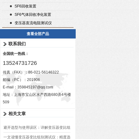
SF6回收装置
SF6气体回收净化装置
变压器直流电阻测试仪
查看全部产品
联系我们
全国统一热线：
13524731726
传真（FAX）：86-021-56146322
邮编（P.C）：201906
E-mail：
359845197@qq.com
地址：上海市宝山区水产西路680弄4号楼
509
相关文章
避开选型与使用误区：详解变压器变比组
别测试仪的日常校准方法、常见组别识别
一文读懂变压器变比组别测试仪：精度选