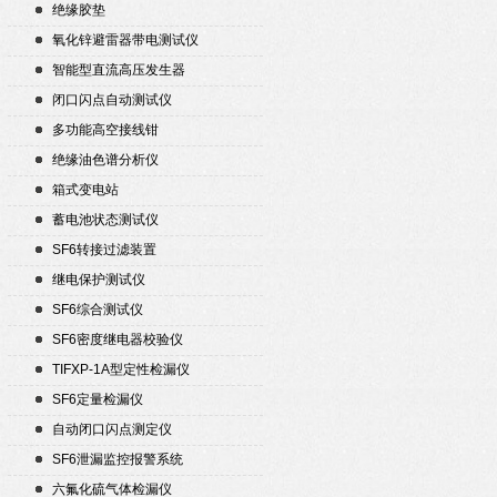
绝缘胶垫
氧化锌避雷器带电测试仪
智能型直流高压发生器
闭口闪点自动测试仪
多功能高空接线钳
绝缘油色谱分析仪
箱式变电站
蓄电池状态测试仪
SF6转接过滤装置
继电保护测试仪
SF6综合测试仪
SF6密度继电器校验仪
TIFXP-1A型定性检漏仪
SF6定量检漏仪
自动闭口闪点测定仪
SF6泄漏监控报警系统
六氟化硫气体检漏仪