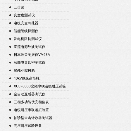
三倍频
真空度测试仪
电缆安全刺扎器
智能管线探测仪
发电机阻抗测试仪
直流电源纹波测试仪
日本理音测振仪VM63A
智能电导盐密测试仪
聚酰亚胺树脂
40kV绝缘高筒靴
XUJI-3000变频串联谐振耐压试验
装置
全自动互感器测试仪
三相多功能伏安相位表
电缆耐压串联谐振装置
袖珍型雷击计数器测试器
高压耐压试验设备