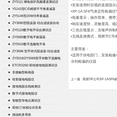
ZY5111 继电保护高频通道测试仪
•安装使用时目视的直观指示
Y5142型C/D精密不平衡衰减器
•XP-1A SF6气体定性检
（50Ω）
ZY5146型20W功率衰减器
•电量显示，操作简单、携
ZY3690型阻波器·结合滤波器自动
•响应速度快，灵敏度高、
测试仪
•三色目视显示，含噪声抑制
ZY5110数字电平综合测试仪
•无绳及便携式，用两节C
ZY5060数字电平振荡器
ZY5010数字选频电平表
主要用途：
ZY3696 型手持式阻波器·结合滤波
•适用于供电部门，安装检修
器自动测试仪
ZY5018/ZY5068型手持数字选频电
冷剂检漏的仪器
平表/电平振荡器
ETCR3200-双钳接地电阻测试仪
非接触型检相器
上一篇 :
美国TIF公司XP-1AS
钳形接地电阻仪
接地电阻在线检测仪
数字式接地电阻仪
智能型等电位测试仪
双钳/三钳相位伏安表
抽油机多用表