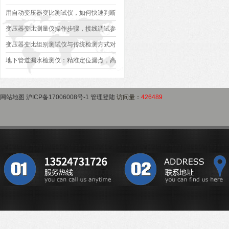
异常排查方案
型、接线规范、报告生成全流程标准化操
用自动变压器变比测试仪，如何快速判断
作指南
变压器是否合格？
变压器变比测量仪操作步骤，接线调试参
数设定变比测试数据保存使用教程
变压器变比组别测试仪与传统检测方式对
比：精度、速度与安全性深度分析
地下管道漏水检测仪：精准定位漏点，高
效排查地下管网渗漏问题
网站地图
沪ICP备17006008号-1
管理登陆
访问量：
426489