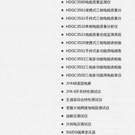
置
HDGC3580电能质量监测仪
HDGC3561便携式三相电能质量分
析仪
HDGC3531手持式三相电能质量分
析仪
HDGC3510单相电能质量分析仪
HDGC3521电能质量在线监测系统
HDGC3520便携式三相电能表校验
仪
HDGC3551手持式多功能用电稽查
仪
HDGC3553三相多功能电能表检验
装置
HDGC3552三相多功能电能表检验
装置
HDGC3550三相多功能用电检查仪
JY44B直阻电桥
JYK-II开关特性测试仪
互感器综合特性测试仪
变频大地网接地电阻测试仪
油耐压测试仪
片间电压测试仪
SG/DG隔离变压器