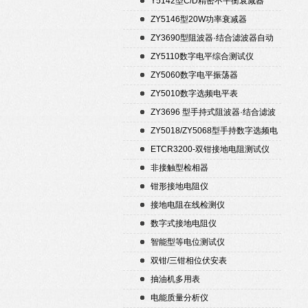
Y5142型C/D精密不平衡衰减器
（50Ω）
ZY5146型20W功率衰减器
ZY3690型阻波器·结合滤波器自动
测试仪
ZY5110数字电平综合测试仪
ZY5060数字电平振荡器
ZY5010数字选频电平表
ZY3696 型手持式阻波器·结合滤波
器自动测试仪
ZY5018/ZY5068型手持数字选频电
平表/电平振荡器
ETCR3200-双钳接地电阻测试仪
非接触型检相器
钳形接地电阻仪
接地电阻在线检测仪
数字式接地电阻仪
智能型等电位测试仪
双钳/三钳相位伏安表
抽油机多用表
电能质量分析仪