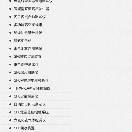
氧化锌避雷器带电测试仪
智能型直流高压发生器
闭口闪点自动测试仪
多功能高空接线钳
绝缘油色谱分析仪
箱式变电站
蓄电池状态测试仪
SF6转接过滤装置
继电保护测试仪
SF6综合测试仪
SF6密度继电器校验仪
TIFXP-1A型定性检漏仪
SF6定量检漏仪
自动闭口闪点测定仪
SF6泄漏监控报警系统
六氟化硫气体检漏仪
SF6回收装置