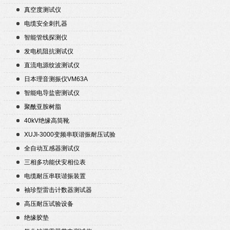
真空度测试仪
电缆安全刺扎器
智能管线探测仪
发电机阻抗测试仪
直流电源纹波测试仪
日本理音测振仪VM63A
智能电导盐密测试仪
聚酰亚胺树脂
40kV绝缘高筒靴
XUJI-3000变频串联谐振耐压试验
装置
全自动互感器测试仪
三相多功能伏安相位表
电缆耐压串联谐振装置
袖珍型雷击计数器测试器
高压耐压试验设备
绝缘胶垫