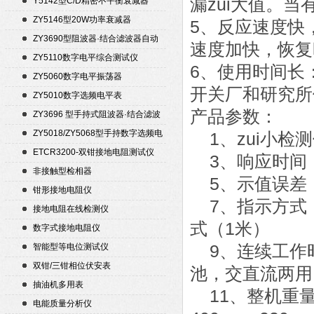
漏zui大值。
Y5142型C/D精密不平衡衰减器
（50Ω）
ZY5146型20W功率衰减器
5、反应速度快
ZY3690型阻波器·结合滤波器自动
速度加快，恢复
测试仪
ZY5110数字电平综合测试仪
6、使用时间长
ZY5060数字电平振荡器
开关厂和研究所
ZY5010数字选频电平表
产品参数：
ZY3696 型手持式阻波器·结合滤波
器自动测试仪
ZY5018/ZY5068型手持数字选频电
1、zui小检测
平表/电平振荡器
ETCR3200-双钳接地电阻测试仪
3、响应时间：
非接触型检相器
5、示值误差：
钳形接地电阻仪
7、指示方式：
接地电阻在线检测仪
式（1米）
数字式接地电阻仪
9、连续工作
智能型等电位测试仪
双钳/三钳相位伏安表
池，交直流两用
抽油机多用表
11、整机重量
电能质量分析仪