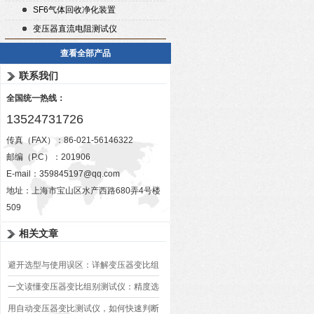
SF6气体回收净化装置
变压器直流电阻测试仪
查看全部产品
联系我们
全国统一热线：
13524731726
传真（FAX）：86-021-56146322
邮编（P.C）：201906
E-mail：
359845197@qq.com
地址：上海市宝山区水产西路680弄4号楼
509
相关文章
避开选型与使用误区：详解变压器变比组
别测试仪的日常校准方法、常见组别识别
一文读懂变压器变比组别测试仪：精度选
异常排查方案
型、接线规范、报告生成全流程标准化操
用自动变压器变比测试仪，如何快速判断