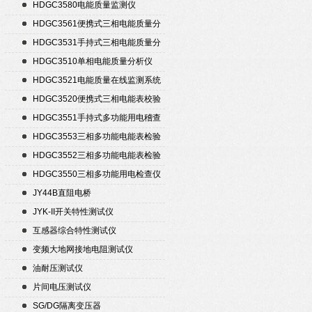
置
HDGC3580电能质量监测仪
HDGC3561便携式三相电能质量分
析仪
HDGC3531手持式三相电能质量分
析仪
HDGC3510单相电能质量分析仪
HDGC3521电能质量在线监测系统
HDGC3520便携式三相电能表校验
仪
HDGC3551手持式多功能用电稽查
仪
HDGC3553三相多功能电能表检验
装置
HDGC3552三相多功能电能表检验
装置
HDGC3550三相多功能用电检查仪
JY44B直阻电桥
JYK-II开关特性测试仪
互感器综合特性测试仪
变频大地网接地电阻测试仪
油耐压测试仪
片间电压测试仪
SG/DG隔离变压器