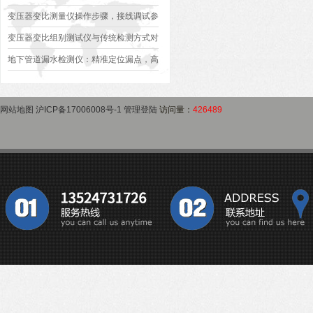
作指南
变压器是否合格？
变压器变比测量仪操作步骤，接线调试参
数设定变比测试数据保存使用教程
变压器变比组别测试仪与传统检测方式对
比：精度、速度与安全性深度分析
地下管道漏水检测仪：精准定位漏点，高
效排查地下管网渗漏问题
网站地图
沪ICP备17006008号-1
管理登陆
访问量：
426489