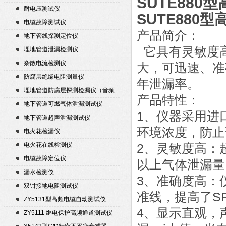
SUTE880
耐电压测试仪
SUTE880
电缆故障测试仪
产品简介：
地下管线探测定位仪
它具有灵敏度
埋地管道泄漏检测仪
杂散电流检测仪
大，可迅速、准
防腐层绝缘电阻测量仪
年泄漏率。
埋地管道防腐层探测检漏仪（音频
产品特性：
检漏仪）
地下管道可燃气体泄漏测试仪
1、仪器采用进
地下管道超声泄漏测试仪
环境浓度，防止
电火花检漏仪
电火花在线检测仪
2、灵敏度高：
电缆故障定位仪
以上气体泄漏量
漏水检测仪
3、准确度高：
双钳接地电阻测试仪
准线，提高了S
ZY5131型高频电缆自动测试仪
4、显示直观，
ZY5111 继电保护高频通道测试仪