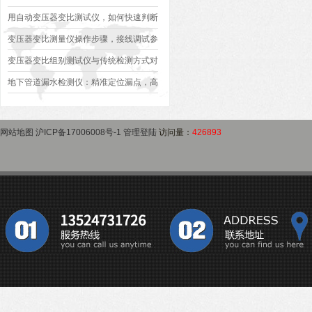
异常排查方案
型、接线规范、报告生成全流程标准化操
用自动变压器变比测试仪，如何快速判断
作指南
变压器是否合格？
变压器变比测量仪操作步骤，接线调试参
数设定变比测试数据保存使用教程
变压器变比组别测试仪与传统检测方式对
比：精度、速度与安全性深度分析
地下管道漏水检测仪：精准定位漏点，高
效排查地下管网渗漏问题
网站地图
沪ICP备17006008号-1
管理登陆
访问量：
426893