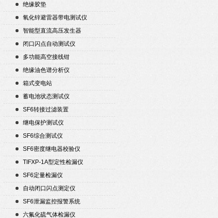
绝缘胶垫
氧化锌避雷器带电测试仪
智能型直流高压发生器
闭口闪点自动测试仪
多功能高空接线钳
绝缘油色谱分析仪
箱式变电站
蓄电池状态测试仪
SF6转接过滤装置
继电保护测试仪
SF6综合测试仪
SF6密度继电器校验仪
TIFXP-1A型定性检漏仪
SF6定量检漏仪
自动闭口闪点测定仪
SF6泄漏监控报警系统
六氟化硫气体检漏仪