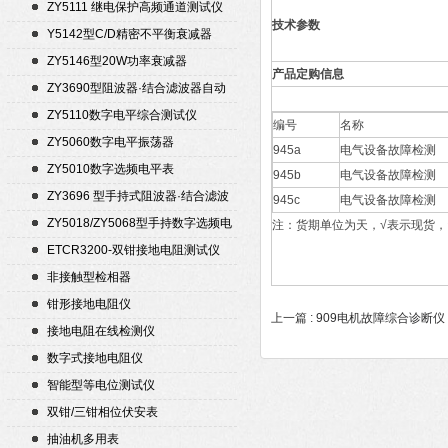
ZY5111 继电保护高频通道测试仪
技术参数
Y5142型C/D精密不平衡衰减器
（50Ω）
ZY5146型20W功率衰减器
产品定购信息
ZY3690型阻波器·结合滤波器自动
测试仪
ZY5110数字电平综合测试仪
编号
名称
ZY5060数字电平振荡器
945a
电气设备故障检测
ZY5010数字选频电平表
945b
电气设备故障检测
ZY3696 型手持式阻波器·结合滤波
945c
电气设备故障检测
器自动测试仪
ZY5018/ZY5068型手持数字选频电
注：货期单位为天，√表示现货，
平表/电平振荡器
ETCR3200-双钳接地电阻测试仪
非接触型检相器
钳形接地电阻仪
上一篇 :
909电机故障综合诊断仪
接地电阻在线检测仪
数字式接地电阻仪
智能型等电位测试仪
双钳/三钳相位伏安表
抽油机多用表