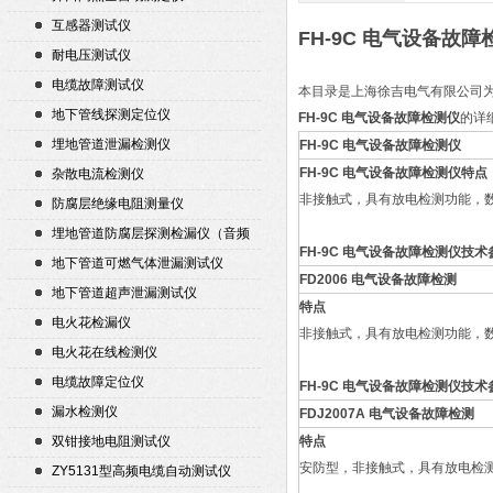
互感器测试仪
FH-9C 电气设备故
耐电压测试仪
电缆故障测试仪
本目录是上海徐吉电气有限公司
地下管线探测定位仪
FH-9C 电气设备故障检测仪
的详
埋地管道泄漏检测仪
FH-9C 电气设备故障检测仪
FH-9C 电气设备故障检测仪特点
杂散电流检测仪
非接触式，具有放电检测功能，
防腐层绝缘电阻测量仪
埋地管道防腐层探测检漏仪（音频
FH-9C 电气设备故障检测仪技术
检漏仪）
地下管道可燃气体泄漏测试仪
FD2006 电气设备故障检测
地下管道超声泄漏测试仪
特点
电火花检漏仪
非接触式，具有放电检测功能，
电火花在线检测仪
电缆故障定位仪
FH-9C 电气设备故障检测仪技术
漏水检测仪
FDJ2007A 电气设备故障检测
双钳接地电阻测试仪
特点
安防型，非接触式，具有放电检
ZY5131型高频电缆自动测试仪