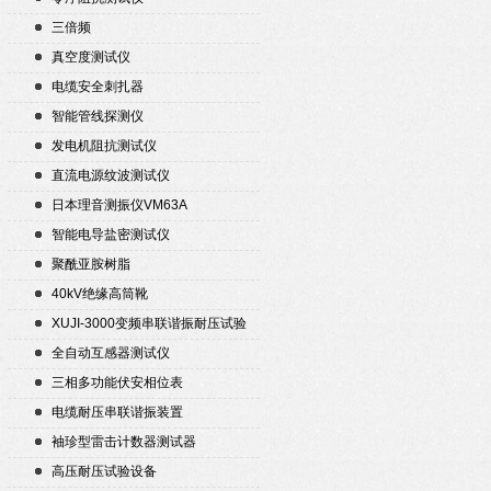
三倍频
真空度测试仪
电缆安全刺扎器
智能管线探测仪
发电机阻抗测试仪
直流电源纹波测试仪
日本理音测振仪VM63A
智能电导盐密测试仪
聚酰亚胺树脂
40kV绝缘高筒靴
XUJI-3000变频串联谐振耐压试验
装置
全自动互感器测试仪
三相多功能伏安相位表
电缆耐压串联谐振装置
袖珍型雷击计数器测试器
高压耐压试验设备