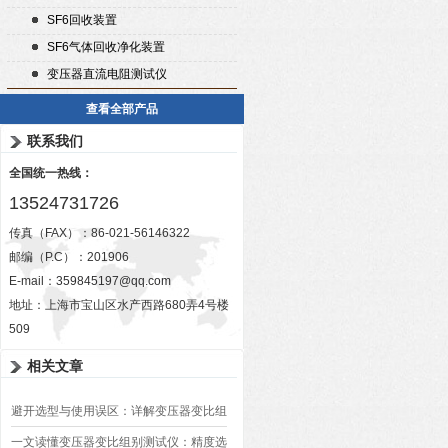
SF6回收装置
SF6气体回收净化装置
变压器直流电阻测试仪
查看全部产品
联系我们
全国统一热线：
13524731726
传真（FAX）：86-021-56146322
邮编（P.C）：201906
E-mail：
359845197@qq.com
地址：上海市宝山区水产西路680弄4号楼
509
相关文章
避开选型与使用误区：详解变压器变比组
别测试仪的日常校准方法、常见组别识别
一文读懂变压器变比组别测试仪：精度选