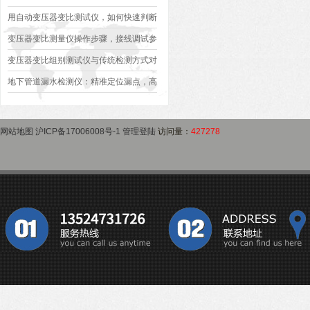
异常排查方案
型、接线规范、报告生成全流程标准化操
用自动变压器变比测试仪，如何快速判断
作指南
变压器是否合格？
变压器变比测量仪操作步骤，接线调试参
数设定变比测试数据保存使用教程
变压器变比组别测试仪与传统检测方式对
比：精度、速度与安全性深度分析
地下管道漏水检测仪：精准定位漏点，高
效排查地下管网渗漏问题
网站地图
沪ICP备17006008号-1
管理登陆
访问量：
427278