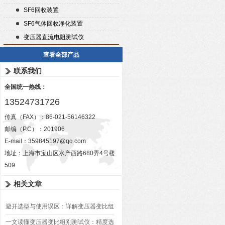
SF6回收装置
SF6气体回收净化装置
变压器直流电阻测试仪
查看全部产品
联系我们
全国统一热线：
13524731726
传真（FAX）：86-021-56146322
邮编（P.C）：201906
E-mail：
359845197@qq.com
地址：上海市宝山区水产西路680弄4号楼
509
相关文章
避开选型与使用误区：详解变压器变比组
别测试仪的日常校准方法、常见组别识别
一文读懂变压器变比组别测试仪：精度选