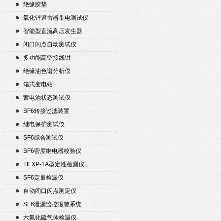
绝缘胶垫
氧化锌避雷器带电测试仪
智能型直流高压发生器
闭口闪点自动测试仪
多功能高空接线钳
绝缘油色谱分析仪
箱式变电站
蓄电池状态测试仪
SF6转接过滤装置
继电保护测试仪
SF6综合测试仪
SF6密度继电器校验仪
TIFXP-1A型定性检漏仪
SF6定量检漏仪
自动闭口闪点测定仪
SF6泄漏监控报警系统
六氟化硫气体检漏仪