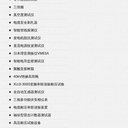
三倍频
真空度测试仪
电缆安全刺扎器
智能管线探测仪
发电机阻抗测试仪
直流电源纹波测试仪
日本理音测振仪VM63A
智能电导盐密测试仪
聚酰亚胺树脂
40kV绝缘高筒靴
XUJI-3000变频串联谐振耐压试验
装置
全自动互感器测试仪
三相多功能伏安相位表
电缆耐压串联谐振装置
袖珍型雷击计数器测试器
高压耐压试验设备