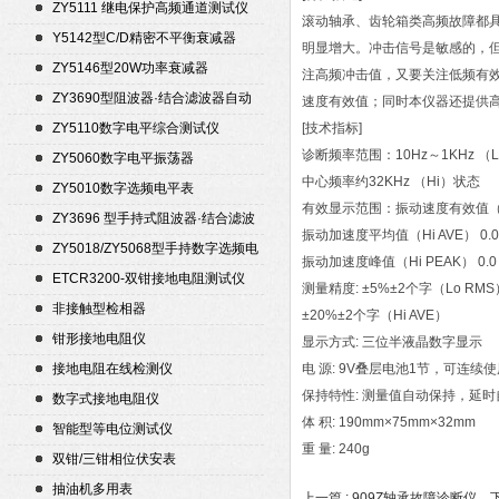
ZY5111 继电保护高频通道测试仪
滚动轴承、齿轮箱类高频故障都
Y5142型C/D精密不平衡衰减器
明显增大。冲击信号是敏感的，
（50Ω）
ZY5146型20W功率衰减器
注高频冲击值，又要关注低频有效
ZY3690型阻波器·结合滤波器自动
速度有效值；同时本仪器还提供高
测试仪
ZY5110数字电平综合测试仪
[技术指标]
诊断频率范围：10Hz～1KHz （
ZY5060数字电平振荡器
中心频率约32KHz （Hi）状态
ZY5010数字选频电平表
有效显示范围：振动速度有效值（Lo R
ZY3696 型手持式阻波器·结合滤波
振动加速度平均值（Hi AVE） 0.00
器自动测试仪
ZY5018/ZY5068型手持数字选频电
振动加速度峰值（Hi PEAK） 0.0～
平表/电平振荡器
ETCR3200-双钳接地电阻测试仪
测量精度: ±5%±2个字（Lo RMS
非接触型检相器
±20%±2个字（Hi AVE）
钳形接地电阻仪
显示方式: 三位半液晶数字显示
接地电阻在线检测仪
电 源: 9V叠层电池1节，可连续使
保持特性: 测量值自动保持，延
数字式接地电阻仪
体 积: 190mm×75mm×32mm
智能型等电位测试仪
重 量: 240g
双钳/三钳相位伏安表
抽油机多用表
上一篇 :
909Z轴承故障诊断仪
下