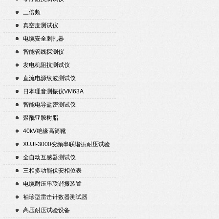
三倍频
真空度测试仪
电缆安全刺扎器
智能管线探测仪
发电机阻抗测试仪
直流电源纹波测试仪
日本理音测振仪VM63A
智能电导盐密测试仪
聚酰亚胺树脂
40kV绝缘高筒靴
XUJI-3000变频串联谐振耐压试验
装置
全自动互感器测试仪
三相多功能伏安相位表
电缆耐压串联谐振装置
袖珍型雷击计数器测试器
高压耐压试验设备