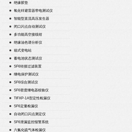
绝缘胶垫
氧化锌避雷器带电测试仪
智能型直流高压发生器
闭口闪点自动测试仪
多功能高空接线钳
绝缘油色谱分析仪
箱式变电站
蓄电池状态测试仪
SF6转接过滤装置
继电保护测试仪
SF6综合测试仪
SF6密度继电器校验仪
TIFXP-1A型定性检漏仪
SF6定量检漏仪
自动闭口闪点测定仪
SF6泄漏监控报警系统
六氟化硫气体检漏仪