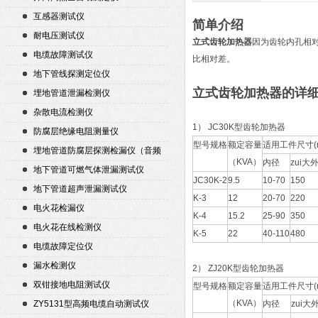
互感器测试仪
简单介绍
耐电压测试仪
立式齿轮加热器
因为齿轮内孔相
电缆故障测试仪
比相对差。
地下管线探测定位仪
立式齿轮加热器
的详
埋地管道泄漏检测仪
杂散电流检测仪
1） JC30K型齿轮加热器
防腐层绝缘电阻测量仪
型号规格
额定容量
适用工件尺寸(
埋地管道防腐层探测检漏仪（音频
（KVA）
内径
zui大
检漏仪）
地下管道可燃气体泄漏测试仪
JC30K-2
9.5
10-70
150
地下管道超声泄漏测试仪
K-3
12
20-70
220
电火花检漏仪
K-4
15.2
25-90
350
电火花在线检测仪
K-5
22
40-110
480
电缆故障定位仪
漏水检测仪
2） ZJ20K型齿轮加热器
双钳接地电阻测试仪
型号规格
额定容量
适用工件尺寸(
（KVA）
ZY5131型高频电缆自动测试仪
内径
zui大