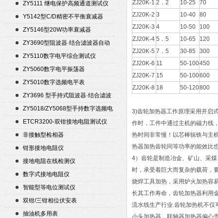
ZJ20K-1
2．2
10-25
70
ZY5111 继电保护高频通道测试仪
ZJ20K-2
3
10-40
80
Y5142型C/D精密不平衡衰减器
ZJ20K-3
4
10-50
100
（50Ω）
ZY5146型20W功率衰减器
ZJ20K-4
5．5
10-65
120
ZY3690型阻波器·结合滤波器自动
ZJ20K-5
7．5
30-85
300
测试仪
ZY5110数字电平综合测试仪
ZJ20K-6
11
50-100
450
ZY5060数字电平振荡器
ZJ20K-7
15
50-100
600
ZY5010数字选频电平表
ZJ20K-8
18
50-120
800
ZY3696 型手持式阻波器·结合滤波
器自动测试仪
ZY5018/ZY5068型手持数字选频电
3)齿轮加热器工作原理采用开启
平表/电平振荡器
ETCR3200-双钳接地电阻测试仪
作时，工件中通过主机的磁力线
非接触型检相器
热时间非常慢！以芯棒轭铁与主
热器加热齿轮同等功率的能效比
钳形接地电阻仪
4）齿轮是制造冶金、矿山、采
接地电阻在线检测仪
时，承受着巨大而复杂的载荷，
数字式接地电阻仪
烧焊工具加热，采用炉火加热容
智能型等电位测试仪
长其工作寿命，齿轮加热器利用
双钳/三钳相位伏安表
流水线生产行业.齿轮加热机不
抽油机多用表
小头加热器，联轴器加热器偏心