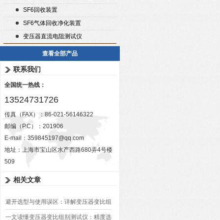
SF6回收装置
SF6气体回收净化装置
变压器直流电阻测试仪
查看全部产品
联系我们
全国统一热线：
13524731726
传真（FAX）：86-021-56146322
邮编（P.C）：201906
E-mail：
359845197@qq.com
地址：上海市宝山区水产西路680弄4号楼
509
相关文章
避开选型与使用误区：详解变压器变比组
别测试仪的日常校准方法、常见组别识别
一文读懂变压器变比组别测试仪：精度选