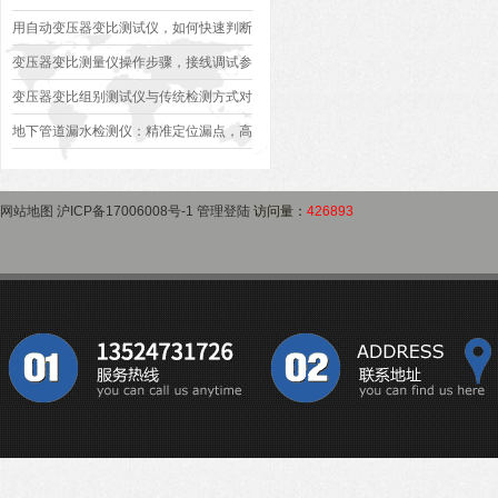
异常排查方案
型、接线规范、报告生成全流程标准化操
用自动变压器变比测试仪，如何快速判断
作指南
变压器是否合格？
变压器变比测量仪操作步骤，接线调试参
数设定变比测试数据保存使用教程
变压器变比组别测试仪与传统检测方式对
比：精度、速度与安全性深度分析
地下管道漏水检测仪：精准定位漏点，高
效排查地下管网渗漏问题
网站地图
沪ICP备17006008号-1
管理登陆
访问量：
426893